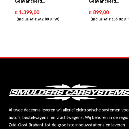
Geavanceerd
Geavanceerd
Navigatiesysteem Met
Navigatiesysteem
€
1.399,00
€
899,00
Database Voor Vrachtwagens
(Inclusief
€
242,80
BTW)
(Inclusief
€
156,02
BT
Al twee decennia leveren wij allerlei elektronische systemen voo
auto’s, bestelwagens en vrachtwagens. Wij behoren in de regio
Zuid-Oost Brabant tot de grootste inbouwstations en leveren