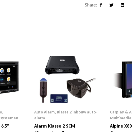
Share:
Facebook
Twitter
Linke
o
,
Auto Alarm
,
Klasse 2 inbouw auto-
Carplay & A
esystemen
alarm
Multimedia
 6,5″
Alarm Klasse 2 SCM
Alpine X80