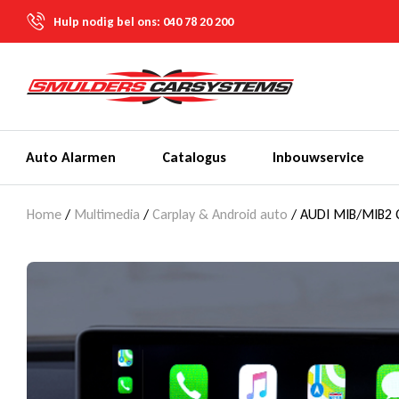
Hulp nodig bel ons:
040 78 20 200
Auto Alarmen
Catalogus
Inbouwservice
Home
/
Multimedia
/
Carplay & Android auto
/ AUDI MIB/MIB2 Ca