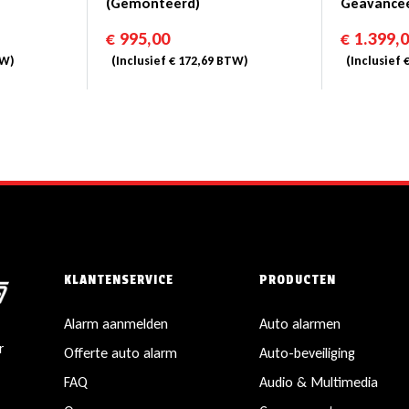
(gemonteerd)
Geavance
Navigatie
€
995,00
€
1.399,
W)
(Inclusief
€
172,69
BTW)
(Inclusief
KLANTENSERVICE
PRODUCTEN
Alarm aanmelden
Auto alarmen
r
Offerte auto alarm
Auto-beveiliging
FAQ
Audio & Multimedia