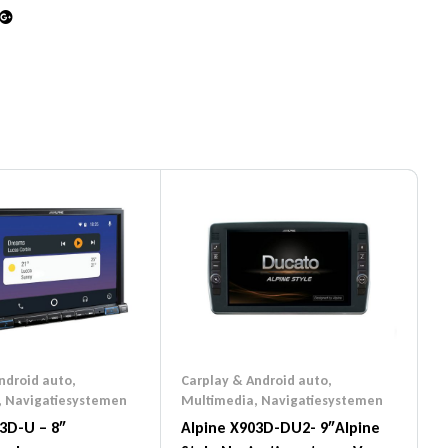
din
Google+
ndroid auto
,
Carplay & Android auto
,
,
Navigatiesystemen
Multimedia
,
Navigatiesystemen
3D-U – 8″
Alpine X903D-DU2- 9″Alpine