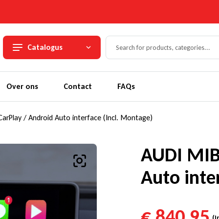
Catalogus
Over ons
Contact
FAQs
rPlay / Android Auto interface (Incl. Montage)
AUDI MIB
Auto inte
€
840,95
(I