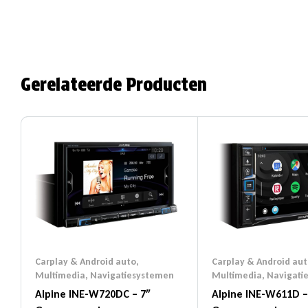
Gerelateerde Producten
Carplay & Android auto
,
Carplay & Android aut
Multimedia
,
Navigatiesystemen
Multimedia
,
Navigati
Alpine INE-W720DC – 7″
Alpine INE-W611D –