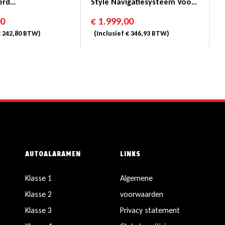
erd
Style Navigatiesysteem Voor
systeem
Fiat Ducato
00
€
1.999,00
€
242,80
BTW)
(Inclusief
€
346,93
BTW)
AUTOALARAMEN
LINKS
Klasse 1
Algemene
Klasse 2
voorwaarden
Klasse 3
Privacy statement