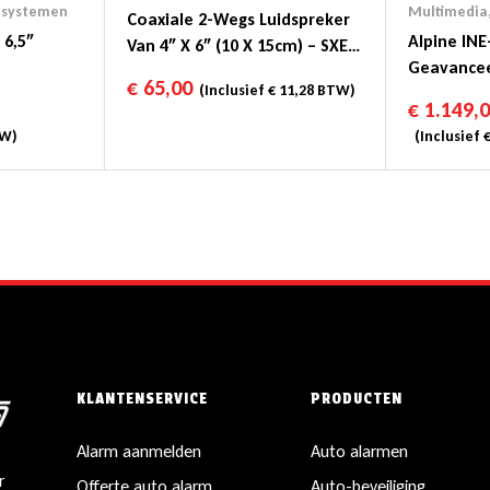
esystemen
Multimedia
Coaxiale 2-Wegs Luidspreker
 6,5″
Alpine INE
Van 4″ X 6″ (10 X 15cm) – SXE-
Geavance
4625S
€
65,00
(Inclusief
€
11,28
BTW)
Navigatie
€
1.149,
W)
(Inclusief
KLANTENSERVICE
PRODUCTEN
Alarm aanmelden
Auto alarmen
r
Offerte auto alarm
Auto-beveiliging