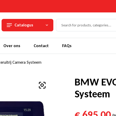
Catalogus
Over ons
Contact
FAQs
ruitrij Camera Systeem
BMW EVO 
Systeem
€
695,00
(I