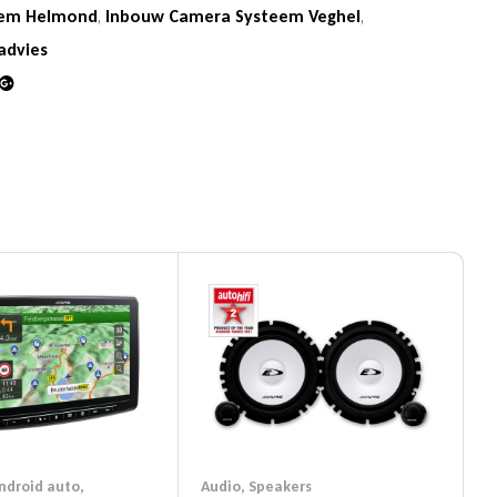
eem Helmond
,
Inbouw Camera Systeem Veghel
,
advies
din
Google+
ndroid auto
,
Audio
,
Speakers