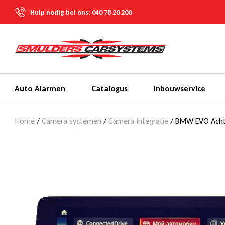
Hulp nodig bel ons:
040 78 20 200
Auto Alarmen
Catalogus
Inbouwservice
Home
/
Camera systemen
/
Camera Integratie
/ BMW EVO Achte