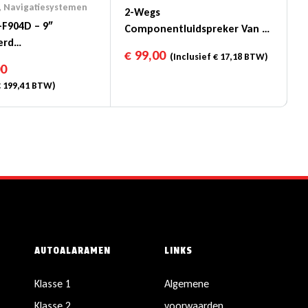
,
Navigatiesystemen
2-Wegs
-F904D – 9″
Componentluidspreker Van 6-
erd
1/2″ (16,5cm DIN) – SXE-1750S
€
99,00
(Inclusief
€
17,18
BTW)
systeem
00
€
199,41
BTW)
AUTOALARAMEN
LINKS
Klasse 1
Algemene
Klasse 2
voorwaarden