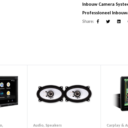
Inbouw Camera Syst
Professioneel Inbouw
Share:
Facebook
Twitter
Linke
o
,
Audio
,
Speakers
Carplay & A