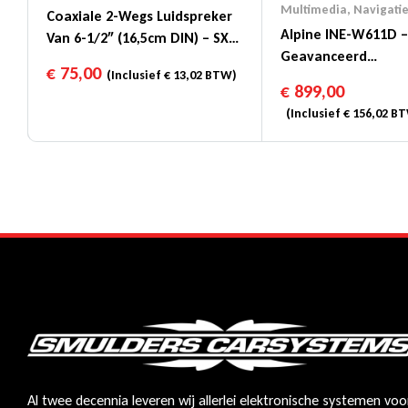
Multimedia
,
Navigati
Coaxiale 2-Wegs Luidspreker
Alpine INE-W611D –
Van 6-1/2″ (16,5cm DIN) – SXE-
Geavanceerd
1725S
€
75,00
(Inclusief
€
13,02
BTW)
Navigatiesysteem
€
899,00
(Inclusief
€
156,02
BT
Al twee decennia leveren wij allerlei elektronische systemen voo