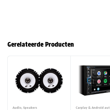
Gerelateerde Producten
Audio
,
Speakers
Carplay & Android aut