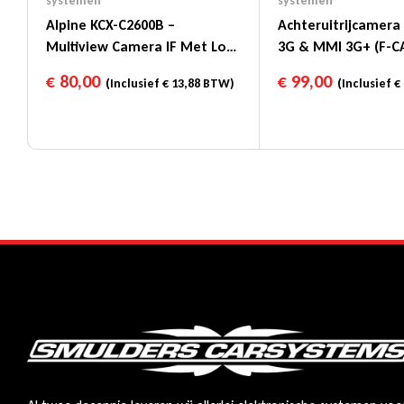
systemen
systemen
Alpine KCX-C2600B –
Achteruitrijcamera
Multiview Camera IF Met Los
3G & MMI 3G+ (F-C
Bedienpaneel
CAM/iPAS)
€
80,00
€
99,00
(Inclusief
€
13,88
BTW)
(Inclusief
€