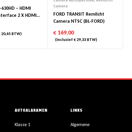
Camera Autospecifiek
,
Remlicht
Camera
X-630HD – HDMI
FORD TRANSIT Remlicht
nterface 2 X HDMI
Camera NTSC (BL-FORD)
I Uit
€
169,00
€
20,65
BTW)
(Inclusief
€
29,33
BTW)
AUTOALARAMEN
LINKS
Klasse 1
Algemene