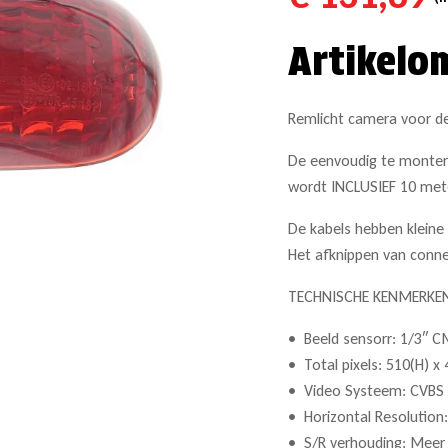
Artikelo
Remlicht camera voor d
De eenvoudig te montere
wordt INCLUSIEF 10 mete
De kabels hebben kleine
Het afknippen van conne
TECHNISCHE KENMERKE
• Beeld sensorr: 1/3″ 
• Total pixels: 510(H) x
• Video Systeem: CVBS
• Horizontal Resolution:
• S/R verhouding: Meer 