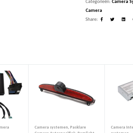
Categorieën:
Camera S
Camera
Share:
Facebook
Twitter
Linke
mera
Camera systemen
,
Pasklare
Camera Inte