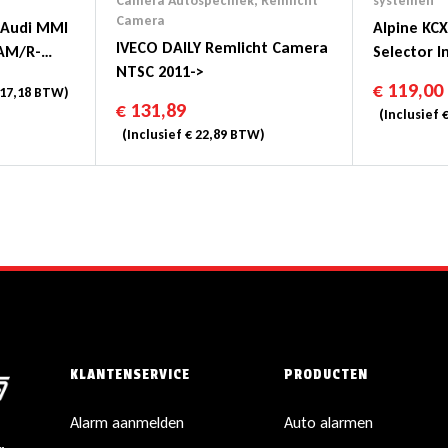
Camera Autospecifiek
,
Remlicht
systemen
Camera
 Audi MMI
Alpine KC
IVECO DAILY Remlicht Camera
AM/R-
Selector I
NTSC 2011->
In 1 X HDM
€
119,00
17,18
BTW)
€
131,89
(Inclusief
(Inclusief
€
22,89
BTW)
KLANTENSERVICE
PRODUCTEN
Alarm aanmelden
Auto alarmen