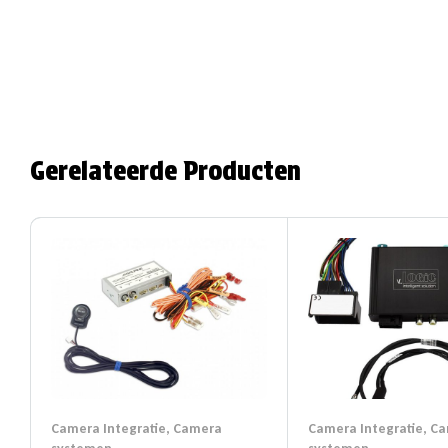
Gerelateerde Producten
Camera Integratie
,
Camera
Camera Integratie
,
Ca