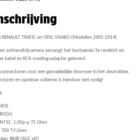
mschrijving
e RENAULT TRAFIC en OPEL VIVARO (Modellen 2001-2014)
n achteruitrijcamera vervangt het bestaande 3e remlicht en
r kabel en RCA voedingsadapter geleverd.
 connectoren voor een gemakkelijke doorvoer in het deurrubber.
ctoren en opnieuw solderen is hierdoor niet nodig!
N:
CMOS
 492(V)
 NTSC, 1.0Vp-p 75 Ohm
 700 TV Lines
dan 48dB (AGC uit)