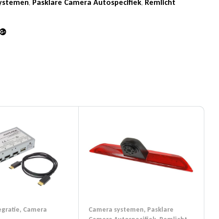
ystemen
,
Pasklare Camera Autospecifiek
,
Remlicht
din
Google+
gratie
,
Camera
Camera systemen
,
Pasklare