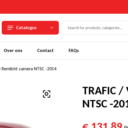
Catalogus
Over ons
Contact
FAQs
O Remlicht camera NTSC -2014
TRAFIC /
NTSC -20
€
131,89
(I