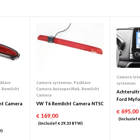
Camera Inte
klare
Camera systemen
,
Pasklare
systemen
,
Remlicht
Camera Autospecifiek
,
Remlicht
Achteruit
Camera
Ford Myfo
cht Camera
VW T6 Remlicht Camera NTSC
Audiosyst
€
695,00
€
169,00
(Inclusief
(Inclusief
€
29,33
BTW)
)