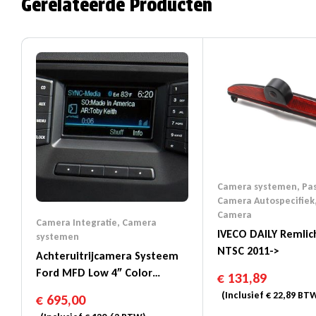
Gerelateerde Producten
Camera systemen
,
Pas
Camera Autospecifiek
Camera
Camera Integratie
,
Camera
IVECO DAILY Remli
systemen
NTSC 2011->
Achteruitrijcamera Systeem
Ford MFD Low 4″ Color
€
131,89
Screen 2012-2016
(Inclusief
€
22,89
BTW
€
695,00