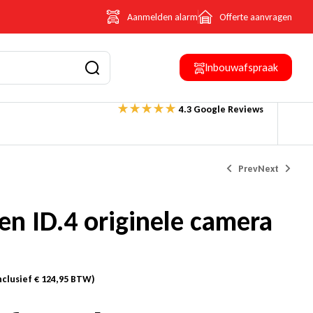
Aanmelden alarm
Offerte aanvragen
Inbouwafspraak
4.3 Google Reviews
Prev
Next
n ID.4 originele camera
Prijs op aanvraag
€
906,29
(Inclusief
€
157,29
BTW)
nclusief
€
124,95
BTW)