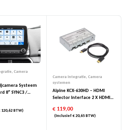
gratie
,
Camera
Camera Integratie
,
Camera
systemen
rijcamera Systeem
Alpine KCX-630HD – HDMI
rd 8″ SYNC3 /
Selector Interface 2 X HDMI
em 4.2″ (SYNC3)
In 1 X HDMI Uit
€
119,00
€
120,62
BTW)
(Inclusief
€
20,65
BTW)