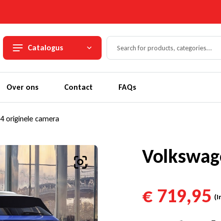
Catalogus
Over ons
Contact
FAQs
4 originele camera
Volkswage
€
719,95
(I