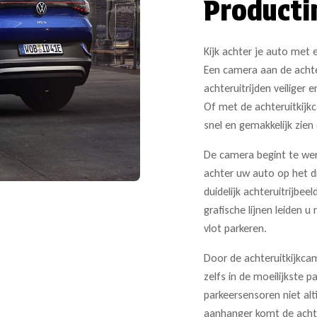
Producti
Kijk achter je auto met 
Een camera aan de achte
achteruitrijden veiliger 
Of met de achteruitkijk
snel en gemakkelijk zien
De camera begint te werk
achter uw auto op het d
duidelijk achteruitrijbee
grafische lijnen leiden 
vlot parkeren.
Door de achteruitkijkca
zelfs in de moeilijkste 
parkeersensoren niet al
aanhanger komt de achte