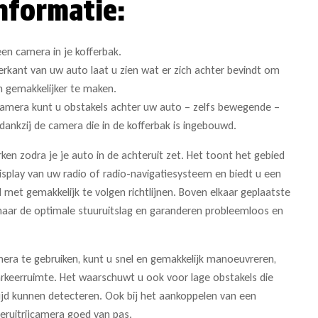
nformatie:
een camera in je kofferbak.
rkant van uw auto laat u zien wat er zich achter bevindt om
en gemakkelijker te maken.
camera kunt u obstakels achter uw auto – zelfs bewegende –
 dankzij de camera die in de kofferbak is ingebouwd.
en zodra je je auto in de achteruit zet. Het toont het gebied
isplay van uw radio of radio-navigatiesysteem en biedt u een
ld met gemakkelijk te volgen richtlijnen. Boven elkaar geplaatste
u naar de optimale stuuruitslag en garanderen probleemloos en
mera te gebruiken, kunt u snel en gemakkelijk manoeuvreren,
parkeerruimte. Het waarschuwt u ook voor lage obstakels die
tijd kunnen detecteren. Ook bij het aankoppelen van een
ruitrijcamera goed van pas.