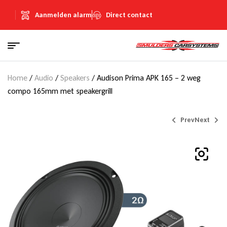
Aanmelden alarm
Direct contact
Home
/
Audio
/
Speakers
/ Audison Prima APK 165 – 2 weg
compo 165mm met speakergrill
Prev
Next
€
€
280,00
180,00
(Inclusief
(Inclusief
€
€
48,60
31,24
BTW)
BTW)