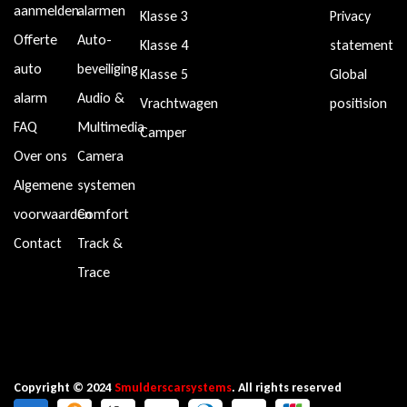
aanmelden
alarmen
Klasse 3
Privacy
Offerte
Auto-
Klasse 4
statement
auto
beveiliging
Klasse 5
Global
alarm
Audio &
Vrachtwagen
positision
FAQ
Multimedia
Camper
Over ons
Camera
Algemene
systemen
voorwaarden
Comfort
Contact
Track &
Trace
Copyright © 2024
Smulderscarsystems
. All rights reserved