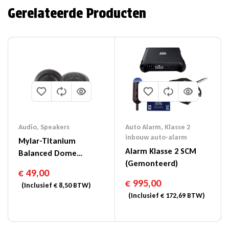
Gerelateerde Producten
Auto Alarm
,
Klasse 2
Audio
,
Speakers
inbouw auto-alarm
Mylar-Titanium
Alarm Klasse 2 SCM
Balanced Dome
(gemonteerd)
Tweeter 3 Cm – SXE-
€
49,00
1006TW
€
995,00
(Inclusief
€
8,50
BTW)
(Inclusief
€
172,69
BTW)