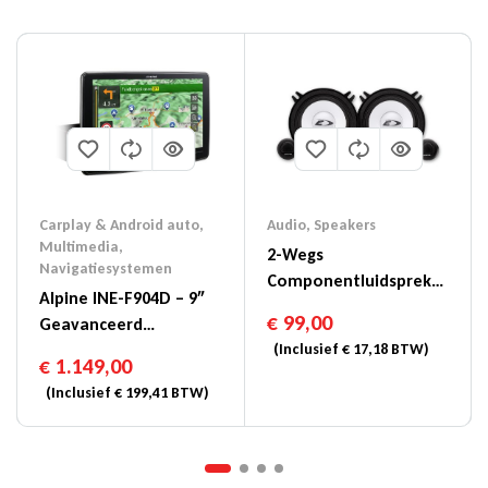
Carplay & Android auto
,
Audio
,
Speakers
Multimedia
,
2-Wegs
Navigatiesystemen
Componentluidspreker
Alpine INE-F904D – 9″
Van 5-1/4″ (13cm) –
€
99,00
Geavanceerd
SXE-1350S
Navigatiesysteem
(Inclusief
€
17,18
BTW)
€
1.149,00
(Inclusief
€
199,41
BTW)