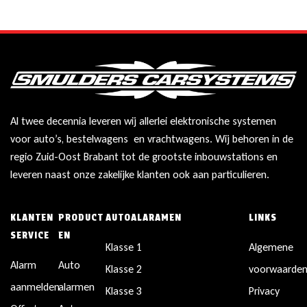
Al twee decennia leveren wij allerlei elektronische systemen
voor auto’s, bestelwagens en vrachtwagens. Wij behoren in de
regio Zuid-Oost Brabant tot de grootste inbouwstations en
leveren naast onze zakelijke klanten ook aan particulieren.
KLANTEN
PRODUCT
AUTOALARAMEN
LINKS
SERVICE
EN
Klasse 1
Algemene
Alarm
Auto
Klasse 2
voorwaarde
aanmelden
alarmen
Klasse 3
Privacy