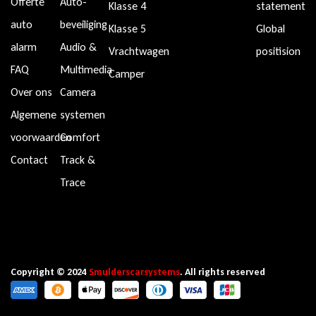
Offerte
Auto-
Klasse 4
statement
auto
beveiliging
Klasse 5
Global
alarm
Audio &
Vrachtwagen
positision
FAQ
Multimedia
Camper
Over ons
Camera
Algemene
systemen
voorwaarden
Comfort
Contact
Track &
Trace
Copyright © 2024
Smulderscarsystems
. All rights reserved