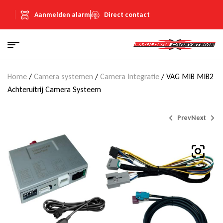
Aanmelden alarm
Direct contact
Home
/
Camera systemen
/
Camera Integratie
/ VAG MIB MIB2
Achteruitrij Camera Systeem
Prev
Next
€
€
695,00
695,00
(Inclusief
(Inclusief
€
€
120,62
120,62
BTW)
BTW)