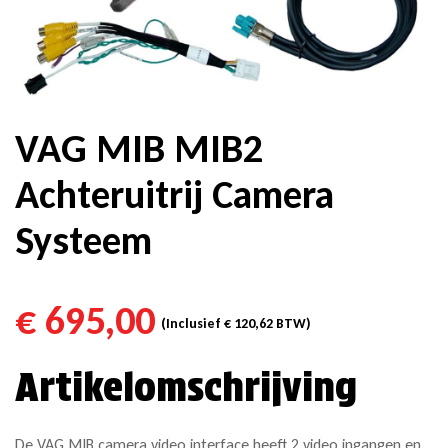
VAG MIB MIB2
Achteruitrij Camera
Systeem
€
695,00
(Inclusief
€
120,62
BTW)
Artikelomschrijving
De VAG MIB camera video interface heeft 2 video ingangen en