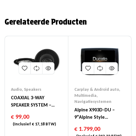
Gerelateerde Producten
Audio
,
Speakers
Carplay & Android auto
,
Multimedia
,
COAXIAL 3-WAY
Navigatiesystemen
SPEAKER SYSTEM –
Alpine X903D-DU –
SXE-2035S
€
99,00
9″Alpine Style
(Inclusief
€
17,18
BTW)
Navigatiesysteem Voor
€
1.799,00
Fiat Ducato