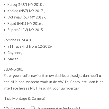
• Karoq (NU7) MY 2018-,
• Kodiaq (NS7) MY 2017-,
• Octavia3 (5E) MY 2012-,
• Rapid (NH1) MY 2016-,
• Superb3 (3V) MY 2015-
Porsche PCM 4.0:
• 911 face-lift) from 12/2015-,
• Cayenne,
• Macan
BELANGRIJK:
Zit er geen radio-navi unit in uw dashboardkastje, dan heeft u
een all in one systeem zoals in de VW T6, Caddy, etc., dan is de
interface helaas NIET geschikt voor uw voertuig.
(Incl. Montage & Camera)
Compare
Toevoegen Aan Verlanglijst