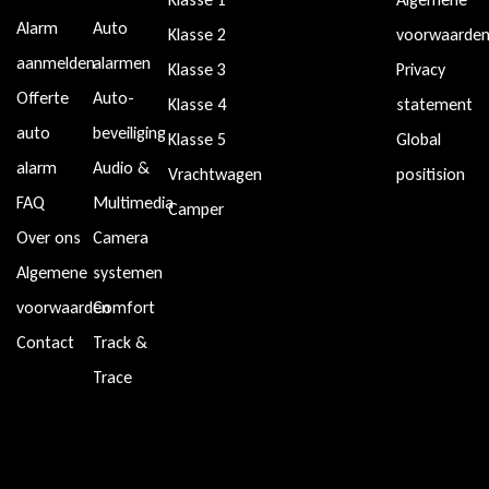
Alarm
Auto
Klasse 2
voorwaarde
aanmelden
alarmen
Klasse 3
Privacy
Offerte
Auto-
Klasse 4
statement
auto
beveiliging
Klasse 5
Global
alarm
Audio &
Vrachtwagen
positision
FAQ
Multimedia
Camper
Over ons
Camera
Algemene
systemen
voorwaarden
Comfort
Contact
Track &
Trace