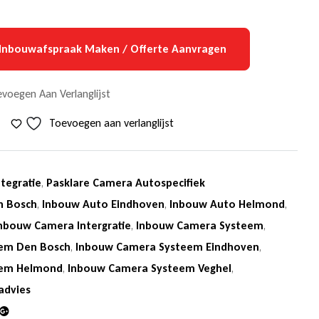
Inbouwafspraak Maken / Offerte Aanvragen
voegen Aan Verlanglijst
Toevoegen aan verlanglijst
tegratie
,
Pasklare Camera Autospecifiek
n Bosch
,
Inbouw Auto Eindhoven
,
Inbouw Auto Helmond
,
nbouw Camera Intergratie
,
Inbouw Camera Systeem
,
em Den Bosch
,
Inbouw Camera Systeem Eindhoven
,
eem Helmond
,
Inbouw Camera Systeem Veghel
,
advies