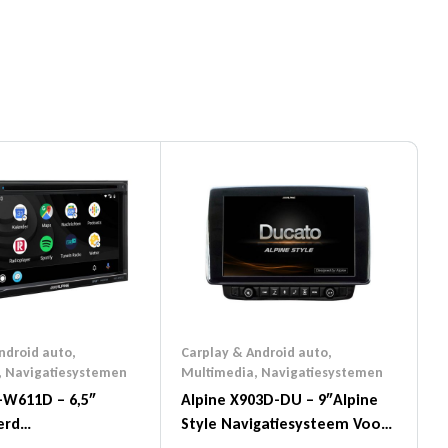
din
Google+
ndroid auto
,
Carplay & Android auto
,
,
Navigatiesystemen
Multimedia
,
Navigatiesystemen
-W611D – 6,5″
Alpine X903D-DU – 9″Alpine
erd
Style Navigatiesysteem Voor
systeem
Fiat Ducato