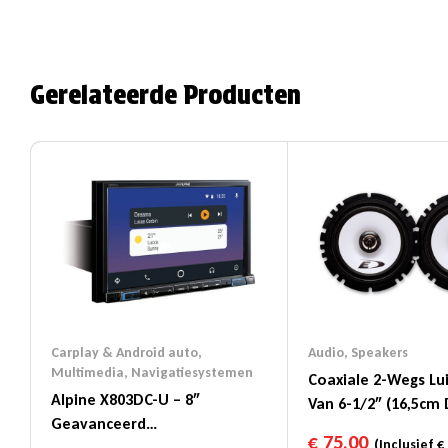
Gerelateerde Producten
Carplay & Android auto
,
Audio
,
Speakers
Multimedia
,
Navigatiesystemen
Coaxiale 2-Wegs Lu
Alpine X803DC-U – 8″
Van 6-1/2″ (16,5cm 
Geavanceerd
1725S
€
75,00
(Inclusief
€
Navigatiesysteem Met