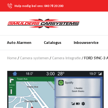
Hulp nodig bel ons:
040 78 20 200
Auto Alarmen
Catalogus
Inbouwservice
Home
/
Camera systemen
/
Camera Integratie
/ FORD SYNC-3 A