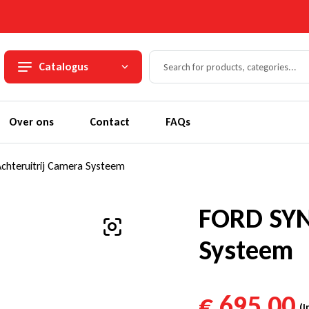
Catalogus
Over ons
Contact
FAQs
chteruitrij Camera Systeem
FORD SYNC
Systeem
€
695,00
(I