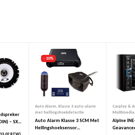
Facebook
Twitter
Linke
- 10%
Auto Alarm
,
Klasse 3 auto-alarm
Carplay & A
met hellingshoekdetectie
Multimedia
idspreker
Auto Alarm Klasse 3 SCM Met
Alpine INE
DIN) – SXE-
Hellingshoeksensor
Geavance
13,02
BTW)
(gemonteerd)
Navigatie