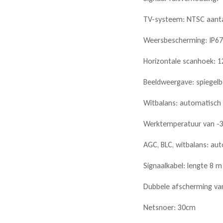
TV-systeem: NTSC aant
Weersbescherming: IP6
Horizontale scanhoek: 1
Beeldweergave: spiegelb
Witbalans: automatisch
Werktemperatuur van -30
AGC, BLC,
witbalans: au
Signaalkabel: lengte 8 
Dubbele afscherming van
Netsnoer: 30cm