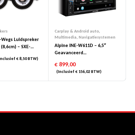
kers
Carplay & Android auto
,
Multimedia
,
Navigatiesystemen
2-Wegs Luidspreker
Alpine INE-W611D – 6,5″
 (8,6cm) – SXE-
Geavanceerd
nclusief
€
8,50
BTW)
Navigatiesysteem
€
899,00
(Inclusief
€
156,02
BTW)