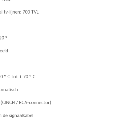
al
tv-lijnen: 700 TVL
7
20 °
eeld
 ° C tot + 70 ° C
tomatisch
m (CINCH / RCA-connector)
 de signaalkabel