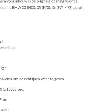
ra voor inbouw in de originele opening voor de
cedes BMW X3 (E83), X5 (E70), X6 (E71 / 72) auto’s.
2)
toepasbaar
1/3
“
chakelen om de richtlijnen weer te geven
/60 1/10000 sec.
05Lux
> 48dB