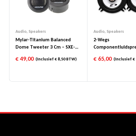
Audio
,
Speakers
Audio
,
Speakers
Mylar-Titanium Balanced
2-Wegs
Dome Tweeter 3 Cm – SXE-
Componentluidspre
1006TW
1/4″ (13cm) – SXE-1
€
49,00
€
65,00
(Inclusief
€
8,50
BTW)
(Inclusief
€