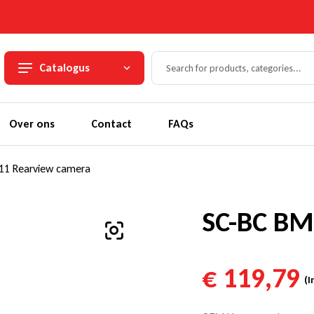
Catalogus
Over ons
Contact
FAQs
1 Rearview camera
SC-BC BM
€
119,79
(I