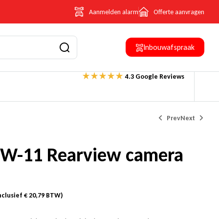
Aanmelden alarm
Offerte aanvragen
Inbouwafspraak
4.3 Google Reviews
Prev
Next
W-11 Rearview camera
€
Prijs op aanvraag
204,49
(Inclusief
€
35,49
BTW)
nclusief
€
20,79
BTW)