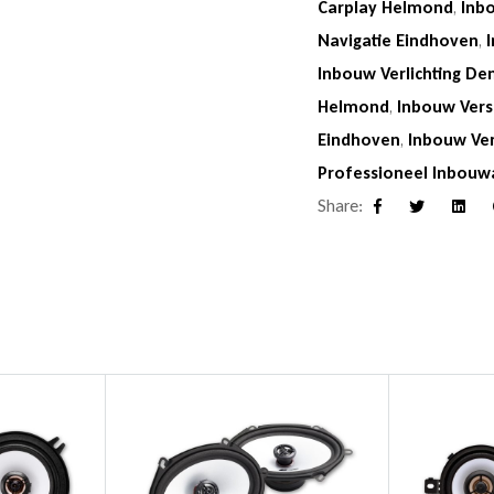
Carplay Helmond
,
Inb
Navigatie Eindhoven
,
Inbouw Verlichting De
Helmond
,
Inbouw Vers
Eindhoven
,
Inbouw Ve
Professioneel Inbouw
Share:
Facebook
Twitter
Linke