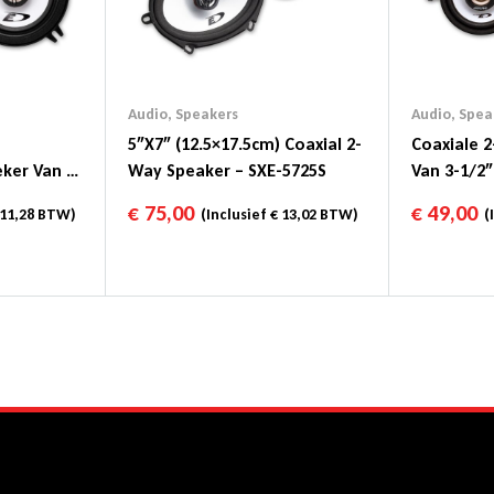
Audio
,
Speakers
Audio
,
Spea
5″x7″ (12.5×17.5cm) Coaxial 2-
Coaxiale 
ker Van 5-
Way Speaker – SXE-5725S
Van 3-1/2″
325S
0825S
€
75,00
€
49,00
11,28
BTW)
(Inclusief
€
13,02
BTW)
(I