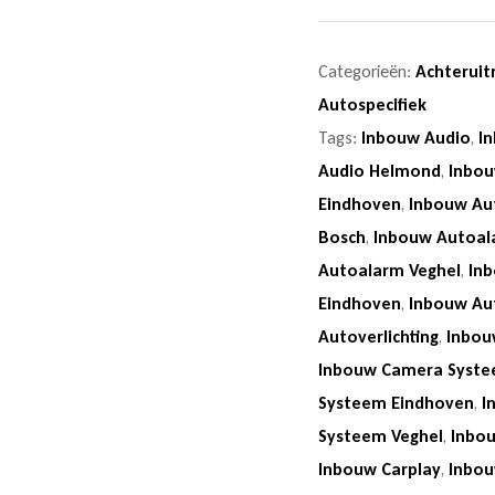
Categorieën:
Achteruit
Autospecifiek
Tags:
Inbouw Audio
,
I
Audio Helmond
,
Inbou
Eindhoven
,
Inbouw Au
Bosch
,
Inbouw Autoal
Autoalarm Veghel
,
In
Eindhoven
,
Inbouw Au
Autoverlichting
,
Inbou
Inbouw Camera Syst
Systeem Eindhoven
,
I
Systeem Veghel
,
Inbo
Inbouw Carplay
,
Inbou