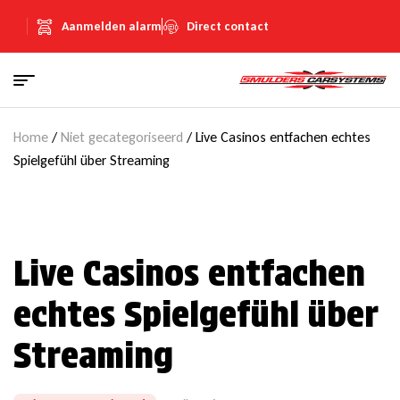
Aanmelden alarm
Direct contact
Home
/
Niet gecategoriseerd
/ Live Casinos entfachen echtes
Spielgefühl über Streaming
Live Casinos entfachen
echtes Spielgefühl über
Streaming