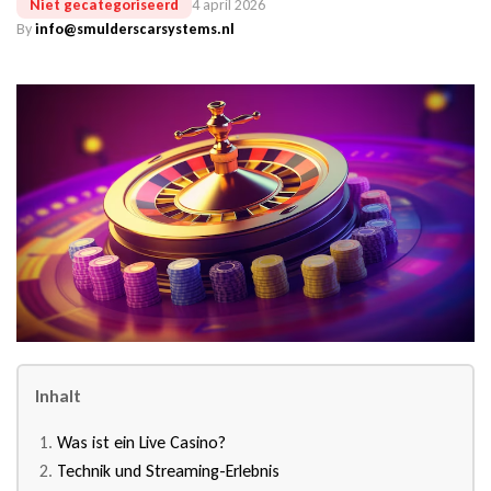
Niet gecategoriseerd
4 april 2026
By
info@smulderscarsystems.nl
Inhalt
Was ist ein Live Casino?
Technik und Streaming-Erlebnis