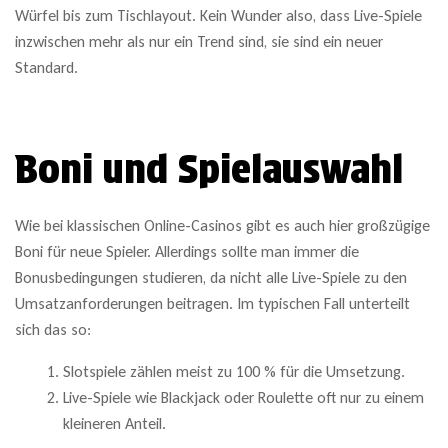
Würfel bis zum Tischlayout. Kein Wunder also, dass Live-Spiele
inzwischen mehr als nur ein Trend sind, sie sind ein neuer
Standard.
Boni und Spielauswahl
Wie bei klassischen Online-Casinos gibt es auch hier großzügige
Boni für neue Spieler. Allerdings sollte man immer die
Bonusbedingungen studieren, da nicht alle Live-Spiele zu den
Umsatzanforderungen beitragen. Im typischen Fall unterteilt
sich das so:
Slotspiele zählen meist zu 100 % für die Umsetzung.
Live-Spiele wie Blackjack oder Roulette oft nur zu einem
kleineren Anteil.