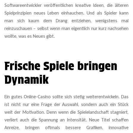
Softwareentwickler veröffentlichen kreative Ideen, die älteren
Spielprinzipien neues Leben einhauchen. Und als Spieler kann
man sich kaum dem Drang entziehen, wenigstens mal
reinzuschauen – selbst wenn man eigentlich nur kurz nachsehen
wollte, was es Neues gibt.
Frische Spiele bringen
Dynamik
Ein gutes Online-Casino sollte sich stetig weiterentwickeln. Das
ist nicht nur eine Frage der Auswahl, sondern auch ein Stück
weit der Motivation. Denn wenn die Spielelandschaft stagniert,
verliert auch die Spannung an Intensität. Neue Titel schaffen
Anreize, bringen oftmals bessere Grafiken, innovative