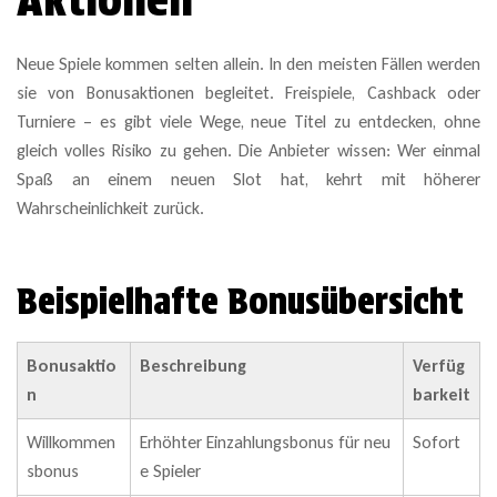
Aktionen
Neue Spiele kommen selten allein. In den meisten Fällen werden
sie von Bonusaktionen begleitet. Freispiele, Cashback oder
Turniere – es gibt viele Wege, neue Titel zu entdecken, ohne
gleich volles Risiko zu gehen. Die Anbieter wissen: Wer einmal
Spaß an einem neuen Slot hat, kehrt mit höherer
Wahrscheinlichkeit zurück.
Beispielhafte Bonusübersicht
Bonusaktio
Beschreibung
Verfüg
n
barkeit
Willkommen
Erhöhter Einzahlungsbonus für neu
Sofort
sbonus
e Spieler