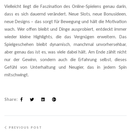
Vielleicht liegt die Faszination des Online-Spielens genau darin,
dass es sich dauernd verändert. Neue Slots, neue Bonusideen,
neue Designs – das sorgt für Bewegung und hält die Motivation
wach. Wer offen bleibt und Dinge ausprobiert, entdeckt immer
wieder kleine Highlights, die das Vergnügen erweitern. Das
Spielgeschehen bleibt dynamisch, manchmal unvorhersehbar,
aber genau das ist es, was viele dabei hält. Am Ende zählt nicht
nur der Gewinn, sondern auch die Erfahrung selbst, dieses
Gefühl von Unterhaltung und Neugier, das in jedem Spin
mitschwingt.
Share:
Facebook
Twitter
Linkedin
Google+
PREVIOUS POST