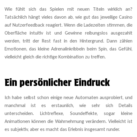
Wie fühlt sich das Spielen mit neuen Titeln wirklich an?
Tatsächlich hängt vieles davon ab, wie gut das jeweilige Casino
auf Nutzerfeedback reagiert. Wenn die Ladezeiten stimmen, die
Oberfläche intuitiv ist und Gewinne reibungslos ausgezahlt
werden, tritt der Rest fast in den Hintergrund. Dann zählen
Emotionen, das kleine Adrenalinkribbeln beim Spin, das Gefühl,
vielleicht gleich die richtige Kombination zu treffen.
Ein persönlicher Eindruck
Ich habe selbst schon einige neue Automaten ausprobiert, und
manchmal ist es erstaunlich, wie sehr sich Details
unterscheiden. Lichtreflexe, Soundeffekte, sogar kleine
Animationen können die Wahrnehmung verändern. Vielleicht ist
es subjektiv, aber es macht das Erlebnis insgesamt runder.