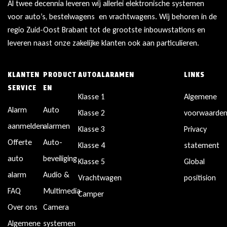
Al twee decennia leveren wij allerlei elektronische systemen
voor auto’s, bestelwagens en vrachtwagens. Wij behoren in de
regio Zuid-Oost Brabant tot de grootste inbouwstations en
leveren naast onze zakelijke klanten ook aan particulieren.
KLANTEN
PRODUCT
AUTOALARAMEN
LINKS
SERVICE
EN
Klasse 1
Algemene
Alarm
Auto
Klasse 2
voorwaarde
aanmelden
alarmen
Klasse 3
Privacy
Offerte
Auto-
Klasse 4
statement
auto
beveiliging
Klasse 5
Global
alarm
Audio &
Vrachtwagen
positision
FAQ
Multimedia
Camper
Over ons
Camera
Algemene
systemen