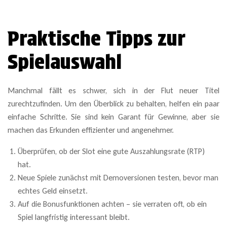
Praktische Tipps zur
Spielauswahl
Manchmal fällt es schwer, sich in der Flut neuer Titel
zurechtzufinden. Um den Überblick zu behalten, helfen ein paar
einfache Schritte. Sie sind kein Garant für Gewinne, aber sie
machen das Erkunden effizienter und angenehmer.
Überprüfen, ob der Slot eine gute Auszahlungsrate (RTP)
hat.
Neue Spiele zunächst mit Demoversionen testen, bevor man
echtes Geld einsetzt.
Auf die Bonusfunktionen achten – sie verraten oft, ob ein
Spiel langfristig interessant bleibt.