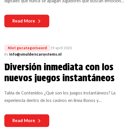
digitales que nunca se apagan Jugadores que buscan emoción
Bonos, premios y pequeñas victorias Métodos de pago y
confianza La experiencia íntima y reflexiva Conclusión El
Read More
ambiente nocturno del casino online te envuelve sin descanso
Hay algo hipnótico en la pantalla iluminada en la oscuridad. […]
Niet gecategoriseerd
19 april 2026
By
info@smulderscarsystems.nl
Diversión inmediata con los
nuevos juegos instantáneos
Tabla de Contenidos ¿Qué son los juegos instantáneos? La
experiencia dentro de los casinos en línea Bonos y
promociones: el poder de los incentivos Registro rápido y
accesible Métodos de pago y seguridad Ventajas de los nuevos
Read More
juegos instantáneos Tendencias que definen el futuro