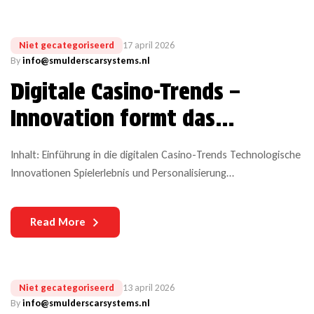
Preguntas frecuentes (FAQ) La inmediatez parece ser la palabra
que define […]
Niet gecategoriseerd
17 april 2026
By
info@smulderscarsystems.nl
Digitale Casino-Trends –
Innovation formt das
Spielerlebnis
Inhalt: Einführung in die digitalen Casino-Trends Technologische
Innovationen Spielerlebnis und Personalisierung
Zahlungsmethoden und Sicherheit Bonusmodelle und
Promotionen Statistik und Vergleichstabelle Ausblick in die
Read More
Zukunft FAQ Fazit Digitale Casino-Trends – Innovation formt
das Spielerlebnis Kaum ein Bereich hat sich in den letzten Jahren
so rasant verändert wie die Welt der Online-Casinos. Was einst
ein einfaches Angebot […]
Niet gecategoriseerd
13 april 2026
By
info@smulderscarsystems.nl