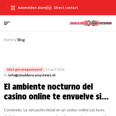
Aanmelden alarm
Direct contact
Home
/ Blog
Niet gecategoriseerd
24 april 2026
By
info@smulderscarsystems.nl
El ambiente nocturno del
casino online te envuelve sin
descanso
Contenido: La sensación inicial en un casino online Las luces