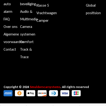
auto
beveiliging
Klasse 5
Global
alarm
Audio &
Vrachtwagen
positision
FAQ
Multimedia
Camper
Over ons
Camera
Algemene
systemen
voorwaarden
Comfort
Contact
Track &
Trace
Copyright © 2024
Smulderscarsystems
. All rights reserved