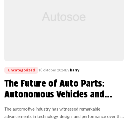
Uncategorized
18 oktober 2024
By
barry
The Future of Auto Parts:
Autonomous Vehicles and
Electric Technology
The automotive industry has witnessed remarkable
advancements in technology, design, and performance over the
years. Yet, one critical aspect that continues to challenge both