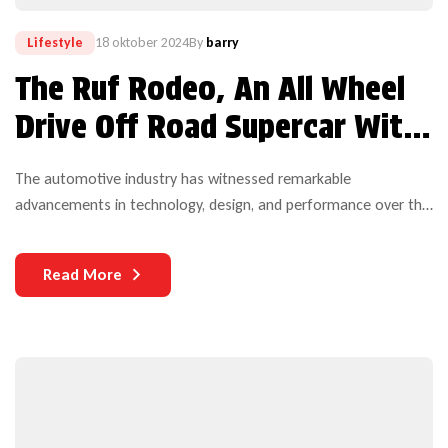
Lifestyle
18 oktober 2024
By
barry
The Ruf Rodeo, An All Wheel
Drive Off Road Supercar With
610 HP, Debuts at the Quail
The automotive industry has witnessed remarkable
advancements in technology, design, and performance over the
years. Yet, one critical aspect that continues to challenge both
manufacturers and users is the durability of auto parts. As
Read More
vehicles become more complex and technologically
sophisticated, the need for durable components becomes
increasingly paramount.