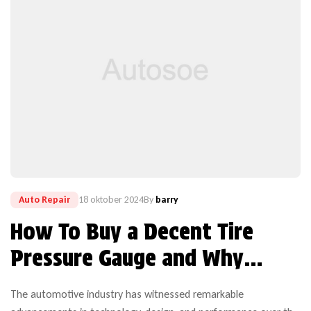
Auto Repair
18 oktober 2024
By
barry
How To Buy a Decent Tire
Pressure Gauge and Why
That’s Important
The automotive industry has witnessed remarkable