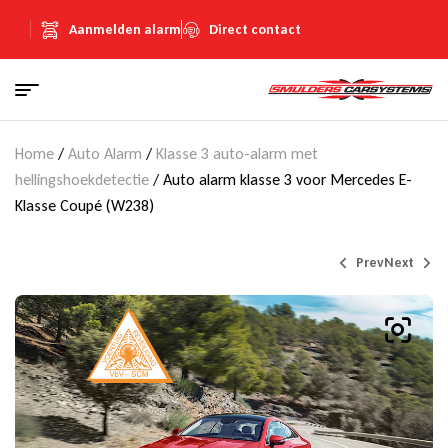
Aanmelden alarm
Direct contact
Home
/
Auto Alarm
/
Klasse 3 auto-alarm met
hellingshoekdetectie
/ Auto alarm klasse 3 voor Mercedes E-
Klasse Coupé (W238)
Prev
Next
€
Prijs op aanvraag
815,00
(Inclusief
€
141,45
BTW)