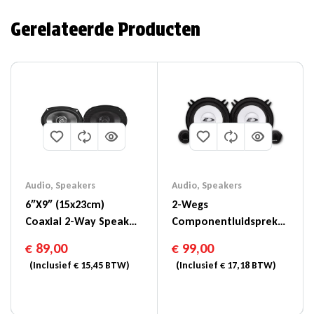
Gerelateerde Producten
Audio
,
Speakers
Audio
,
Speakers
6″x9″ (15x23cm)
2-Wegs
Coaxial 2-Way Speaker
Componentluidspreker
– SXE-6925S
Van 5-1/4″ (13cm) –
€
89,00
€
99,00
SXE-1350S
(Inclusief
€
15,45
BTW)
(Inclusief
€
17,18
BTW)