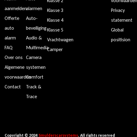
Klasse 2
voorwaarde
aanmelden
alarmen
Klasse 3
Privacy
Offerte
Auto-
Klasse 4
statement
auto
beveiliging
Klasse 5
Global
alarm
Audio &
Vrachtwagen
positision
FAQ
Multimedia
Camper
Over ons
Camera
Algemene
systemen
voorwaarden
Comfort
Contact
Track &
Trace
Copyright © 2024
Smulderscarsystems
. All rights reserved