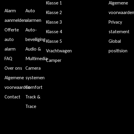
Klasse 1
Algemene
Alarm
Auto
Klasse 2
voorwaarde
aanmelden
alarmen
Klasse 3
Privacy
Offerte
Auto-
Klasse 4
statement
auto
beveiliging
Klasse 5
Global
alarm
Audio &
Vrachtwagen
positision
FAQ
Multimedia
Camper
Over ons
Camera
Algemene
systemen
voorwaarden
Comfort
Contact
Track &
Trace