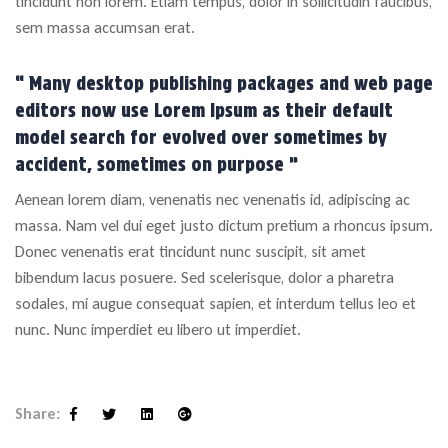
tincidunt non lorem. Etiam tempus, dolor in sollicitudin faucibus,
sem massa accumsan erat.
“ Many desktop publishing packages and web page
editors now use Lorem Ipsum as their default
model search for evolved over sometimes by
accident, sometimes on purpose ”
Aenean lorem diam, venenatis nec venenatis id, adipiscing ac
massa. Nam vel dui eget justo dictum pretium a rhoncus ipsum.
Donec venenatis erat tincidunt nunc suscipit, sit amet
bibendum lacus posuere. Sed scelerisque, dolor a pharetra
sodales, mi augue consequat sapien, et interdum tellus leo et
nunc. Nunc imperdiet eu libero ut imperdiet.
Share:
Facebook
Twitter
Linkedin
Google+