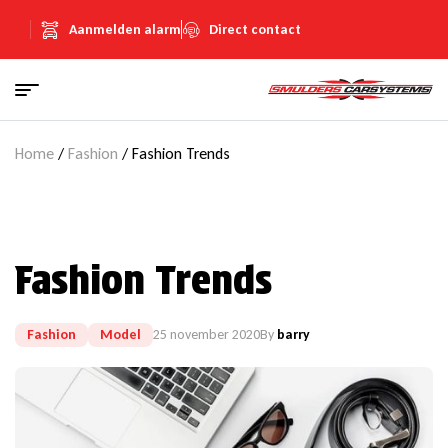
Aanmelden alarm
Direct contact
Home
/
Fashion
/ Fashion Trends
Fashion Trends
Fashion
Model
25 november 2020
By
barry