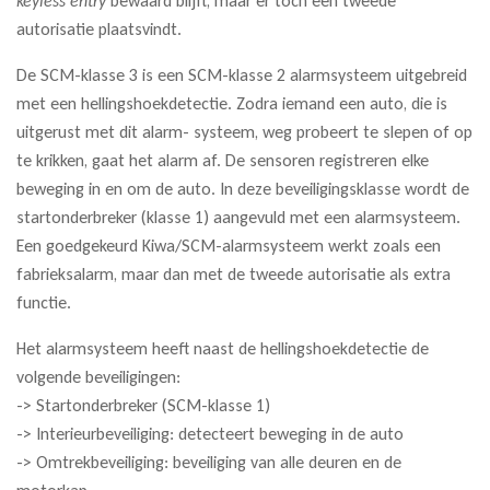
keyless entry
bewaard blijft, maar er toch een tweede
autorisatie plaatsvindt.
De SCM-klasse 3 is een SCM-klasse 2 alarmsysteem uitgebreid
met een hellingshoekdetectie. Zodra iemand een auto, die is
uitgerust met dit alarm- systeem, weg probeert te slepen of op
te krikken, gaat het alarm af. De sensoren registreren elke
beweging in en om de auto. In deze beveiligingsklasse wordt de
startonderbreker (klasse 1) aangevuld met een alarmsysteem.
Een goedgekeurd Kiwa/SCM-alarmsysteem werkt zoals een
fabrieksalarm, maar dan met de tweede autorisatie als extra
functie.
Het alarmsysteem heeft naast de hellingshoekdetectie de
volgende beveiligingen:
-> Startonderbreker (SCM-klasse 1)
-> Interieurbeveiliging: detecteert beweging in de auto
-> Omtrekbeveiliging: beveiliging van alle deuren en de