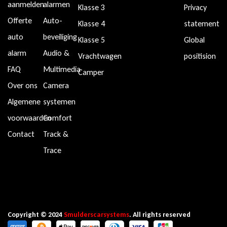
aanmelden
alarmen
Klasse 3
Privacy
Offerte
Auto-
Klasse 4
statement
auto
beveiliging
Klasse 5
Global
alarm
Audio &
Vrachtwagen
positision
FAQ
Multimedia
Camper
Over ons
Camera
Algemene
systemen
voorwaarden
Comfort
Contact
Track &
Trace
Copyright © 2024
Smulderscarsystems
. All rights reserved