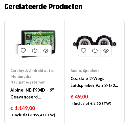
Gerelateerde Producten
Carplay & Android auto
,
Audio
,
Speakers
Multimedia
,
Coaxiale 2-Wegs
Navigatiesystemen
Luidspreker Van 3-1/2″
Alpine INE-F904D – 9″
(8,6cm) – SXE-0825S
€
49,00
Geavanceerd
Navigatiesysteem
(Inclusief
€
8,50
BTW)
€
1.149,00
(Inclusief
€
199,41
BTW)