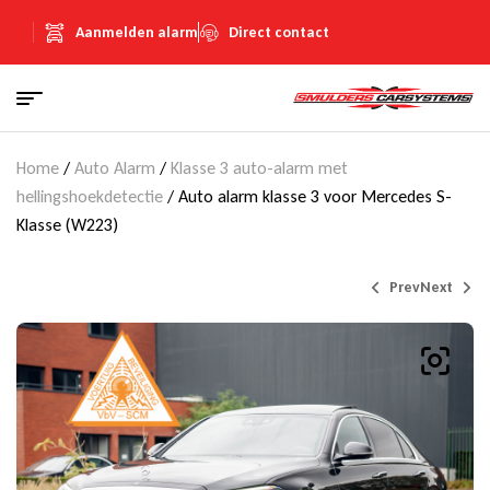
Aanmelden alarm
Direct contact
Home
/
Auto Alarm
/
Klasse 3 auto-alarm met
hellingshoekdetectie
/ Auto alarm klasse 3 voor Mercedes S-
Klasse (W223)
Prev
Next
Prijs op aanvraag
€
815,00
(Inclusief
€
141,45
BTW)