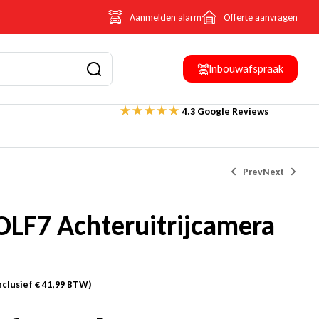
Aanmelden alarm
Offerte aanvragen
Inbouwafspraak
4.3 Google Reviews
Prev
Next
LF7 Achteruitrijcamera
€
€
241,93
241,93
(Inclusief
(Inclusief
€
€
41,99
41,99
BTW)
BTW)
nclusief
€
41,99
BTW)