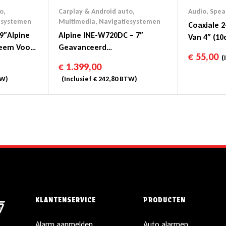
o
,
Carplay & Android auto
,
Audio
,
Spea
esystemen
Multimedia
,
Navigatiesystemen
Coaxiale 
9″Alpine
Alpine INE-W720DC – 7″
Van 4″ (10
teem Voor
Geavanceerd
€
55,00
(I
Navigatiesysteem Met
€
1.399,00
Database Voor Vrachtwagens
W)
(Inclusief
€
242,80
BTW)
KLANTENSERVICE
PRODUCTEN
Alarm aanmelden
Auto alarmen