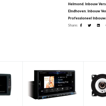
Helmond
,
Inbouw Vers
Eindhoven
,
Inbouw Ve
Professioneel Inbouw
Share:
Facebook
Twitter
Linke