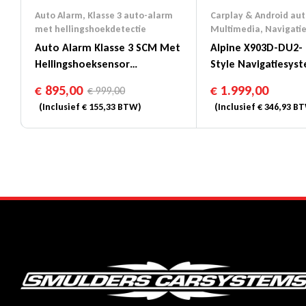
Auto Alarm
,
Klasse 3 auto-alarm
Carplay & Android aut
met hellingshoekdetectie
Multimedia
,
Navigati
Auto Alarm Klasse 3 SCM Met
Alpine X903D-DU2- 
Hellingshoeksensor
Style Navigatiesys
(gemonteerd)
Fiat Ducato
€
895,00
€
1.999,00
€
999,00
(Inclusief
€
155,33
BTW)
(Inclusief
€
346,93
BT