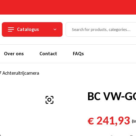
Catalogus
Over ons
Contact
FAQs
Achteruitrijcamera
BC VW-GO
€
241,93
(I