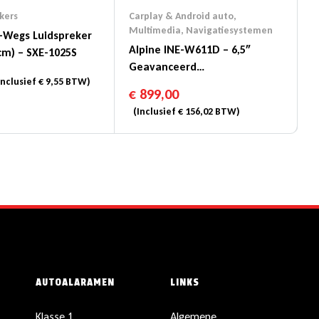
kers
Carplay & Android auto
,
Multimedia
,
Navigatiesystemen
2-Wegs Luidspreker
Alpine INE-W611D – 6,5″
cm) – SXE-1025S
Geavanceerd
nclusief
€
9,55
BTW)
Navigatiesysteem
€
899,00
(Inclusief
€
156,02
BTW)
AUTOALARAMEN
LINKS
Klasse 1
Algemene