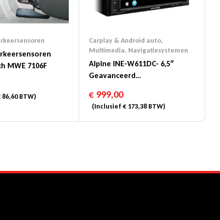
rkeersensoren
Carplay & Android auto
,
Multimedia
,
Navigatiesystemen
rkeersensoren
Alpine INE-W611DC- 6,5″
ch MWE 7106F
Geavanceerd
Navigatiesysteem Met Truck
€
999,00
€
86,60
BTW)
SW
(Inclusief
€
173,38
BTW)