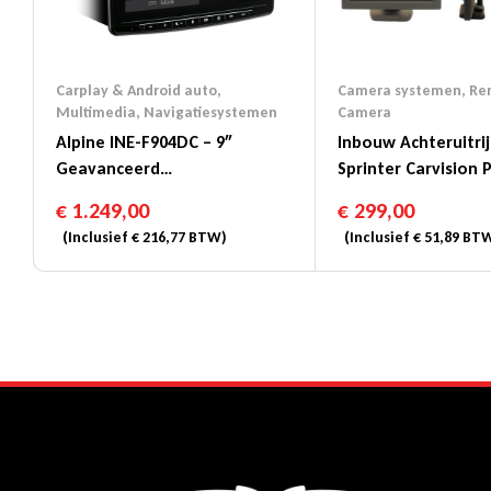
Carplay & Android auto
,
Camera systemen
,
Re
Multimedia
,
Navigatiesystemen
Camera
Alpine INE-F904DC – 9″
Inbouw Achteruitri
Geavanceerd
Sprinter Carvision
Navigatiesysteem Met
€
1.249,00
€
299,00
Database Voor Vrachtwagens
(Inclusief
€
216,77
BTW)
(Inclusief
€
51,89
BTW