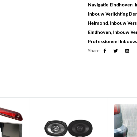
Navigatie Eindhoven
,
Inbouw Verlichting De
Helmond
,
Inbouw Vers
Eindhoven
,
Inbouw Ve
Professioneel Inbouw
Share:
Facebook
Twitter
Linke