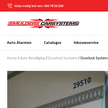
Hulp nodig bel ons:
040 78 20 200
Auto Alarmen
Catalogus
Inbouwservice
Home
/
Auto Beveiliging
/
Doorlock Systeem
/ Doorlock Systems