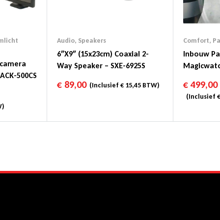
mlicht
Audio
,
Speakers
Comfort
,
Pa
6″x9″ (15x23cm) Coaxial 2-
Inbouw Pa
jcamera
Way Speaker – SXE-6925S
Magicwat
 PACK-500CS
€
89,00
€
499,00
(Inclusief
€
15,45
BTW)
(Inclusief
)