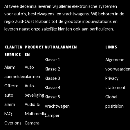
Al twee decennia leveren wij allerlei elektronische systemen
voor auto’s, bestelwagens en vrachtwagens. Wij behoren in de
regio Zuid-Oost Brabant tot de grootste inbouwstations en
leveren naast onze zakelijke klanten ook aan particulieren.
KLANTEN
PRODUCT
AUTOALARAMEN
LINKS
SERVICE
EN
Klasse 1
Algemene
Alarm
Auto
Klasse 2
voorwaarde
aanmelden
alarmen
Klasse 3
Privacy
Offerte
Auto-
Klasse 4
statement
auto
beveiliging
Klasse 5
Global
alarm
Audio &
Vrachtwagen
positision
FAQ
Multimedia
Camper
Over ons
Camera