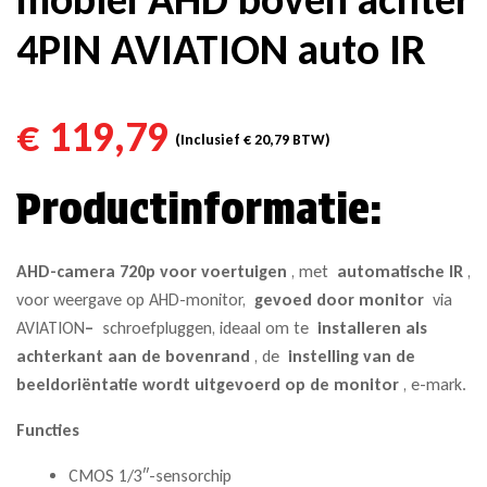
4PIN AVIATION auto IR
€
119,79
(Inclusief
€
20,79
BTW)
Productinformatie:
AHD-camera 720p voor voertuigen
, met
automatische IR
,
voor weergave op AHD-monitor,
gevoed door monitor
via
AVIATION
–
schroefpluggen, ideaal om te
installeren als
achterkant aan de bovenrand
, de
instelling van de
beeldoriëntatie wordt uitgevoerd op de monitor
, e-mark.
Functies
CMOS 1/3″-sensorchip