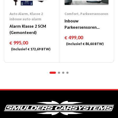
Auto Alarm
,
Klasse 2
Comfort
,
Parkeersensoren
inbouw auto-alarm
Inbouw
Alarm Klasse 2 SCM
Parkeersensoren
(gemonteerd)
Magicwatch MWE
€
499,00
7106F
€
995,00
(Inclusief
€
86,60
BTW)
(Inclusief
€
172,69
BTW)