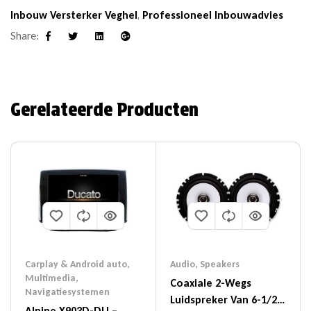
Inbouw Versterker Veghel
,
Professioneel Inbouwadvies
Share:
Facebook
Twitter
Linkedin
Google+
Gerelateerde Producten
Carplay & Android auto
,
Audio
,
Speakers
Multimedia
,
Coaxiale 2-Wegs
Navigatiesystemen
Luidspreker Van 6-1/2″
Alpine X903D-DU –