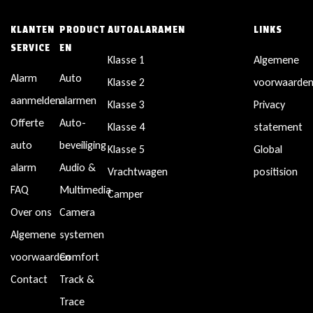
KLANTEN
PRODUCT
AUTOALARAMEN
LINKS
SERVICE
EN
Klasse 1
Algemene
Alarm
Auto
Klasse 2
voorwaarde
aanmelden
alarmen
Klasse 3
Privacy
Offerte
Auto-
Klasse 4
statement
auto
beveiliging
Klasse 5
Global
alarm
Audio &
Vrachtwagen
positision
FAQ
Multimedia
Camper
Over ons
Camera
Algemene
systemen
voorwaarden
Comfort
Contact
Track &
Trace