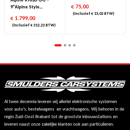
(16,5cm DIN) – SXE-
€
75,00
9″Alpine Style
1725S
Navigatiesysteem Voor
(Inclusief
€
13,02
BTW)
€
1.799,00
Fiat Ducato
(Inclusief
€
312,22
BTW)
Al twee decennia leveren wij allerlei elektronische systemen
voor auto’s, bestelwagens en vrachtwagens. Wij behoren in de
regio Zuid-Oost Brabant tot de grootste inbouwstations en
leveren naast onze zakelijke klanten ook aan particulieren.