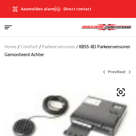
Aanmelden alarm
Direct contact
Home
/
Comfort
/
Parkeersensoren
/ KBSS-8D Parkeersensoren
Gemonteerd Achter
Prev
Next
€
€
345,00
482,79
(Inclusief
(Inclusief
€
€
59,88
83,79
BTW)
BTW)