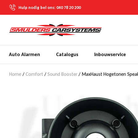
Hulp nodig bel ons:
040 78 20 200
Auto Alarmen
Catalogus
Inbouwservice
Home
/
Comfort
/
Sound Booster
/ MaxHaust Hogetonen Speak