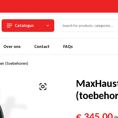
Catalogus
Over ons
Contact
FAQs
er (toebehoren)
MaxHaust
(toebeho
€
345,00
(I