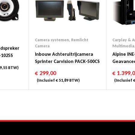
Camera systemen
,
Remlicht
Carplay & A
Camera
Multimedia
idspreker
Inbouw Achteruitrijcamera
Alpine IN
-1025S
Sprinter Carvision PACK-500CS
Geavance
9,55
BTW)
Navigatie
€
299,00
€
1.399,
Database 
(Inclusief
€
51,89
BTW)
(Inclusief