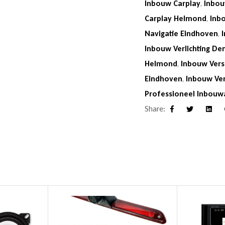
Inbouw Carplay
,
Inbou
Carplay Helmond
,
Inb
Navigatie Eindhoven
,
Inbouw Verlichting De
Helmond
,
Inbouw Vers
Eindhoven
,
Inbouw Ve
Professioneel Inbouw
Share:
Facebook
Twitter
Linke