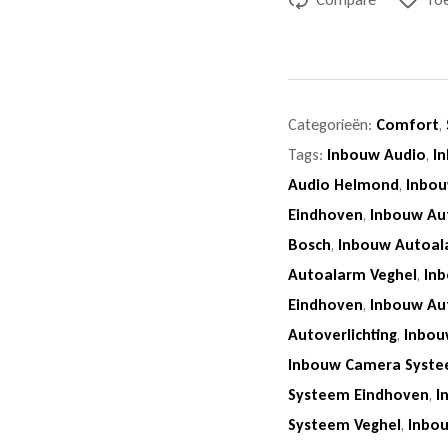
Categorieën:
Comfort
,
Tags:
Inbouw Audio
,
I
Audio Helmond
,
Inbou
Eindhoven
,
Inbouw Au
Bosch
,
Inbouw Autoal
Autoalarm Veghel
,
In
Eindhoven
,
Inbouw Au
Autoverlichting
,
Inbou
Inbouw Camera Syst
Systeem Eindhoven
,
I
Systeem Veghel
,
Inbo