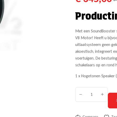
Producti
Met een SoundBooster s
V8 Motor! Heeft u bijvoo
uitlaatsysteem geen gel
akoestisch, integreert 
voertuigen. De besturin
schakelaars op en rond 
1 x Hogetonen Speaker 
Compare
Toe