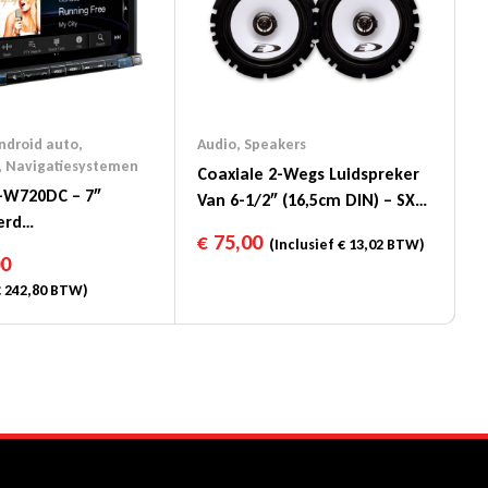
ndroid auto
,
Audio
,
Speakers
,
Navigatiesystemen
Coaxiale 2-Wegs Luidspreker
E-W720DC – 7″
Van 6-1/2″ (16,5cm DIN) – SXE-
erd
1725S
€
75,00
(Inclusief
€
13,02
BTW)
systeem Met
00
Voor Vrachtwagens
€
242,80
BTW)