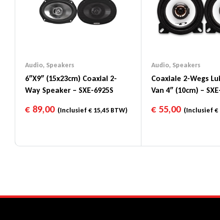
Audio
,
Speakers
Audio
,
Speakers
6″x9″ (15x23cm) Coaxial 2-
Coaxiale 2-Wegs Lu
Way Speaker – SXE-6925S
Van 4″ (10cm) – SXE
€
89,00
€
55,00
(Inclusief
€
15,45
BTW)
(Inclusief
€