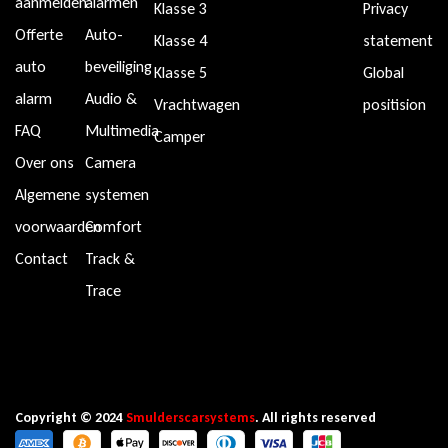
aanmelden
alarmen
Klasse 3
Privacy
Offerte
Auto-
Klasse 4
statement
auto
beveiliging
Klasse 5
Global
alarm
Audio &
Vrachtwagen
positision
FAQ
Multimedia
Camper
Over ons
Camera
Algemene
systemen
voorwaarden
Comfort
Contact
Track &
Trace
Copyright © 2024
Smulderscarsystems
. All rights reserved