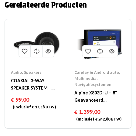
Gerelateerde Producten
Audio
,
Speakers
Carplay & Android auto
,
Multimedia
,
COAXIAL 3-WAY
Navigatiesystemen
SPEAKER SYSTEM –
Alpine X803D-U – 8″
SXE-2035S
€
99,00
Geavanceerd
(Inclusief
€
17,18
BTW)
Navigatiesysteem
€
1.399,00
(Inclusief
€
242,80
BTW)