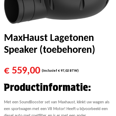
MaxHaust Lagetonen
Speaker (toebehoren)
€
559,00
(Inclusief
€
97,02
BTW)
Productinformatie:
Met een SoundBooster set van Maxhaust, klinkt uw wagen als
een sportwagen met een V8 Motor! Heeft u bijvoorbeeld een
diesel auto met roetfilter, en is er met een ander