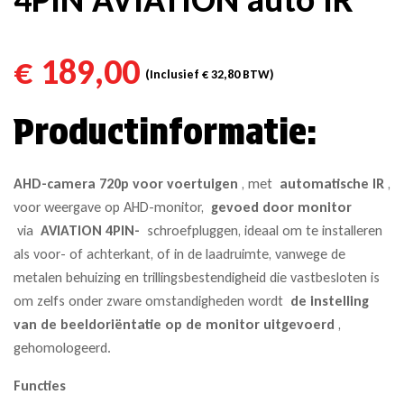
€
189,00
(Inclusief
€
32,80
BTW)
Productinformatie:
AHD-camera 720p voor voertuigen
, met
automatische IR
,
voor weergave op AHD-monitor,
gevoed door monitor
via
AVIATION
4PIN-
schroefpluggen, ideaal om te installeren
als voor- of achterkant, of in de laadruimte, vanwege de
metalen behuizing en trillingsbestendigheid die vastbesloten is
om zelfs onder zware omstandigheden wordt
de instelling
van de beeldoriëntatie op de monitor uitgevoerd
,
gehomologeerd.
Functies