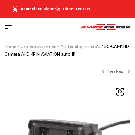
Aanmelden alarm
Direct contact
Home
/
Camera systemen
/
Achteruitrijcamera's
/ SC-CAM1HD
Camera AHD 4PIN AVIATION auto IR
Prev
Next
€
€
189,00
107,69
(Inclusief
(Inclusief
€
€
32,80
18,69
BTW)
BTW)