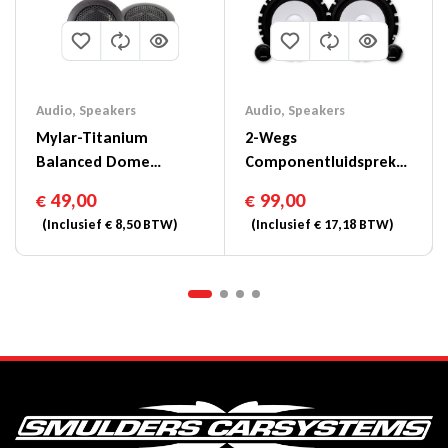
Audio
,
Speakers
Audio
,
Speakers
Mylar-Titanium
2-Wegs
Balanced Dome
Componentluidspreker
Tweeter 3 Cm – SXE-
Van 6-1/2″ (16,5cm DIN)
€
49,00
€
99,00
1006TW
– SXE-1750S
(Inclusief
€
8,50
BTW)
(Inclusief
€
17,18
BTW)