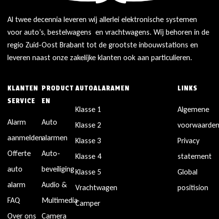
Al twee decennia leveren wij allerlei elektronische systemen
voor auto’s, bestelwagens en vrachtwagens. Wij behoren in de
regio Zuid-Oost Brabant tot de grootste inbouwstations en
leveren naast onze zakelijke klanten ook aan particulieren.
KLANTEN
PRODUCT
AUTOALARAMEN
LINKS
SERVICE
EN
Klasse 1
Algemene
Alarm
Auto
Klasse 2
voorwaarde
aanmelden
alarmen
Klasse 3
Privacy
Offerte
Auto-
Klasse 4
statement
auto
beveiliging
Klasse 5
Global
alarm
Audio &
Vrachtwagen
positision
FAQ
Multimedia
Camper
Over ons
Camera