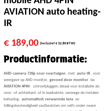
AVIATION auto heating-
IR
€
189,00
(Inclusief
€
32,80
BTW)
Productinformatie:
AHD-camera 720p voor voertuigen
, met
auto-IR
, voor
weergave op AHD-monitor,
gevoed door monitor
via
AVIATION
4PIN-
schroefpluggen, ideaal voor installatie als
voor- of achterkant, of in laadruimte, vanwege de metalen
behuizing,
automatisch verwarmde lens
en
trillingsbestendigheid vastbesloten om zelfs onder zware