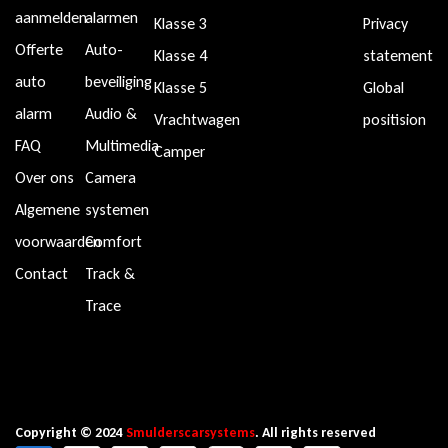
aanmelden
alarmen
Klasse 3
Privacy
Offerte
Auto-
Klasse 4
statement
auto
beveiliging
Klasse 5
Global
alarm
Audio &
Vrachtwagen
positision
FAQ
Multimedia
Camper
Over ons
Camera
Algemene
systemen
voorwaarden
Comfort
Contact
Track &
Trace
Copyright © 2024
Smulderscarsystems
. All rights reserved