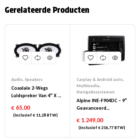
Gerelateerde Producten
Audio
,
Speakers
Carplay & Android auto
,
Multimedia
,
Coaxiale 2-Wegs
Navigatiesystemen
Luidspreker Van 4″ X 6″
Alpine INE-F904DC – 9″
(10 X 15cm) – SXE-4625S
€
65,00
Geavanceerd
(Inclusief
€
11,28
BTW)
Navigatiesysteem Met
€
1.249,00
Database Voor
(Inclusief
€
216,77
BTW)
Vrachtwagens